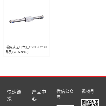
磁偶式无杆气缸CY3B/CY3R
系列(Φ15-Φ40)
微信公众
视频号
快速链
产品中
号
接
心