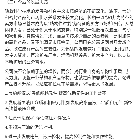
（二）今后的发展思路
随着科学技术的发展和社会主义市场经济的不断深化，液压、气动
和密封产品的市场供求关系发生较大变化，长期来以“短缺”为特征的
卖方市场已基本成为以“结构性过剩”为特征的买方市场所取代。从总
体能力看，已处于供大于求的态势，特别是一般低档次液压、气动
和密封件，普遍供过于求；而急需技术含量高的高参数、高附加值
的高档产品，又不能满足市场需
要，公司已充分意识到对开发新产
品、改进原有产品的重要性。为迅猛的发展做好了准备。正计划加
大投入资本，再次扩充厂房、增添机器设备，扩大生产力，以支持
不断扩展的业务需求。
公司决不会依赖于量的增长，而会针对行业自身的结构性矛盾，加
大力度，调整产业结构和产品结构，也就是应依靠质的提高，促进
产品技术升级，以适应和拉动市场需求，求得更大的发展。
1.节约能源,发展低能耗元件,提高气动元件的工作效率;
2.发展新型液压介质和相应元件,如发展高水基液压介质和元件,新型
石油基液压介质;
3.注意环境保护,降低液压元件噪声;
4.重视液压油的污染控制;
5.进一步发展电气－液压控制，提高控制性能和操作性能;