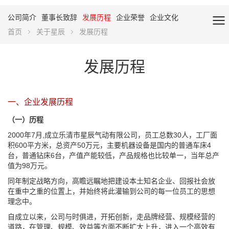
公司简介
董事长致辞
发展历程
企业荣誉
企业文化
首页
关于星辰
发展历程
发展历程
一、企业发展历程
（一）历程
2000年7月,成立乐清市星辰气动有限公司，员工总数30人，工厂面
积600平方米，总资产50万元，主要机器设备是国内的普通车床4
台，普通钻床6台，产值产能较低，产品规格也比较单一，当年总产
值为98万元。
同年制定战略方向，高瞻远瞩地把建设本土知名企业、回报社会放
在重中之重的位置上，并始终将此灌输到公司的每一位员工的思想
理念中。
自成立以来，公司与时俱进，开拓创新，走品牌经营、规模经营的
道路，在管理、规模、效益等方面不断扩大上升，进入一个高效有