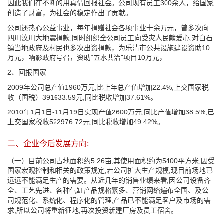
因此我们在不断的用真情回报社会。公司现有员工300余人，给国家
创造了财富，为社会的稳定作出了贡献。
公司还热心公益事业，每年捐赠社会各项事业十余万元，曾多次向
四川汶川大地震捐款,同时组织全公司员工向受灾人民献爱心,对白石
镇当地政府及村民也多次出资捐款，为乐清市公共设施建设资助10
万元，响影政府号召，资助“五水共治”项目10万元，
2、回报国家
2009年公司总产值1960万元,比上年总产值增加22.4%,上交国家税
收（国税）391633.59元,同比税收增加37.61%。
2010年1月1日-11月19日实现产值2600万元,同比产值增加38.5%,已
上交国家税收522976.72元,同比税收增加49.42%。
二、企业今后发展方向:
（一）目前公司占地面积约5.26亩,其使用面积约为5400平方米,因受
国家宏观控制和相关的政策规定,若公司扩大生产规模,现目前场地已
远远不能满足生产的需要。从近几年的销售业绩来看,因公司设备齐
全、工艺先进、各种气缸产品规格繁多、营销网络遍布全国、及公
司规范化、系统化、程序化的管理,产品已不能满足客户及市场的需
求,所以公司将重新征地,再次投资新建厂房及员工宿舍。