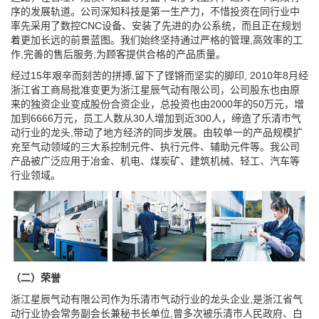
序的发展轨道。公司深知科技是第一生产力，不惜投资在同行业中
率先采用了数控CNC设备、安装了先进的办公系统，而且正在规划
着更加长远的前景蓝图。我们始终坚持通过严格的管理,高效率的工
作,完善的售后服务,为顾客提供合格的产品质量。
经过15年艰辛而刻苦的拼搏,留下了铿锵而坚实的脚印, 2010年8月经
浙江省工商局批准变更为浙江星辰气动有限公司，公司股东也由原
来的独资企业变成股份合资企业，总投资也由2000年的50万元，增
加到6666万元，员工人数从30人增加到近300人，缔造了乐清市气
动行业的龙头,带动了地方经济的同步发展。由较单一的产品规模扩
充至气动领域的三大系控制元件、执行元件、辅助元件等。我公司
产品被广泛应用于冶金、机电、煤炭矿、建筑机械、轻工、汽车等
行业领域。
（二）荣誉
浙江星辰气动有限公司作为乐清市气动行业的龙头企业,是浙江省气
动行业协会常务副会长兼秘书长单位,曾多次被乐清市人民政府、白