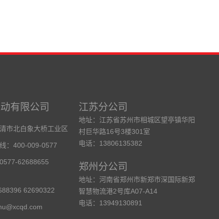
气动有限公司
江苏分公司
地址：江苏省苏州市相城区望亭镇华阳
清市北白象大桥工业区
村巨华路16号3楼301室
电话：13806135382
400-009-0577
77-62688655
郑州分公司
地址：河南省郑州市新郑市深国际新郑
88396 62690322
智慧物流港2号库A07-A14
电话：13949130891
hu@xcqd.com