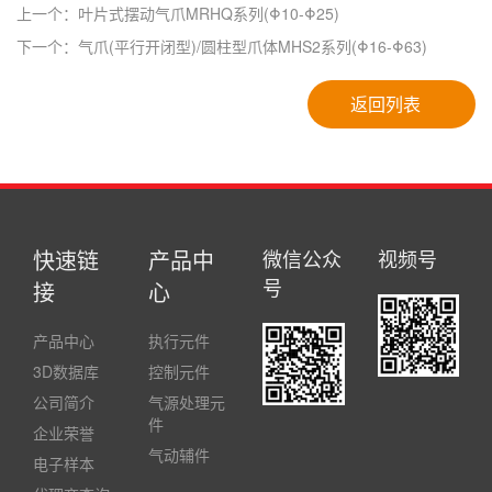
上一个：叶片式摆动气爪MRHQ系列(Φ10-Φ25)
下一个：气爪(平行开闭型)/圆柱型爪体MHS2系列(Φ16-Φ63)
返回列表
快速链
产品中
微信公众
视频号
号
接
心
产品中心
执行元件
3D数据库
控制元件
公司简介
气源处理元
件
企业荣誉
气动辅件
电子样本