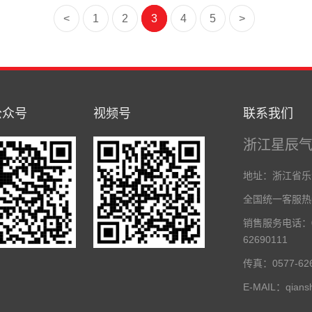
<
1
2
3
4
5
>
公众号
视频号
联系我们
浙江星辰
地址：浙江省乐
全国统一客服热线：
销售服务电话：05
62690111
传真：0577-626
E-MAIL：qians