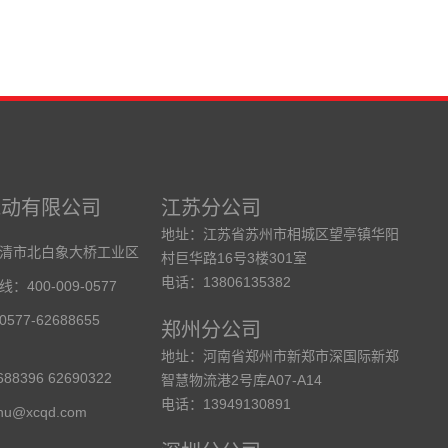
气动有限公司
江苏分公司
地址：江苏省苏州市相城区望亭镇华阳
清市北白象大桥工业区
村巨华路16号3楼301室
电话：13806135382
400-009-0577
77-62688655
郑州分公司
地址：河南省郑州市新郑市深国际新郑
88396 62690322
智慧物流港2号库A07-A14
电话：13949130891
hu@xcqd.com